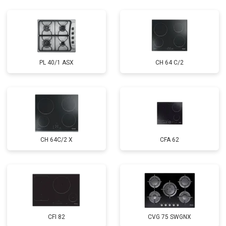
PL 40/1 ASX
CH 64 C/2
CH 64C/2 X
CFA 62
CFI 82
CVG 75 SWGNX