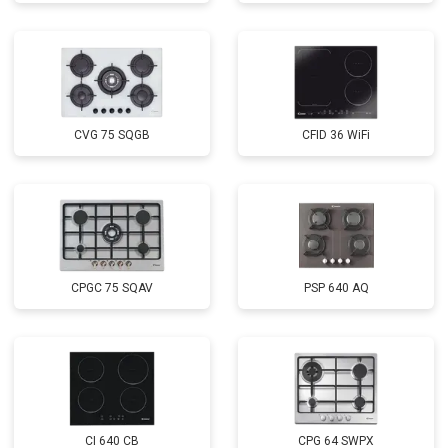
CVG 75 SQGB
CFID 36 WiFi
CPGC 75 SQAV
PSP 640 AQ
CI 640 CB
CPG 64 SWPX