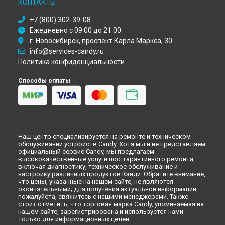
КОНТАКТЫ
Ремонт варочной панели CVG 75 SWGB Candy в
Кемерово
Ремонт варочной панели CVG 75 SWGB Candy в
+7 (800) 302-39-08
Новокузнецке
Ежедневно с 09:00 до 21:00
Ремонт варочной панели CVG 75 SWGB Candy в
Рязани
г. Новосибирск, проспект Карла Маркса, 30
Ремонт варочной панели CVG 75 SWGB Candy в
Астрахани
info@services-candy.ru
Ремонт варочной панели CVG 75 SWGB Candy в
Политика конфиденциальности
Набережных Челнах
Ремонт варочной панели CVG 75 SWGB Candy в
Липецке
Способы оплаты
Наш центр специализируется на ремонте и техническом
обслуживании устройств Candy. Хотя мы и не представляем
официальный сервис Candy, мы предлагаем
высококачественные услуги постгарантийного ремонта,
включая диагностику, техническое обслуживание и
настройку различных продуктов Кэнди. Обратите внимание,
что цены, указанные на нашем сайте, не являются
окончательными; для получения актуальной информации,
пожалуйста, свяжитесь с нашими менеджерами. Также
стоит отметить, что торговая марка Candy, упоминаемая на
нашем сайте, зарегистрирована и используется нами
только для информационных целей.