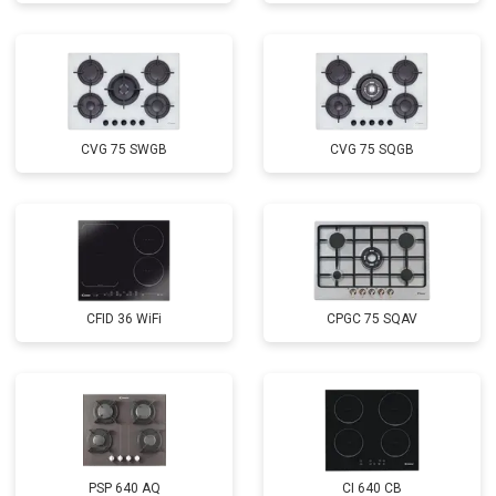
CVG 75 SWGB
CVG 75 SQGB
CFID 36 WiFi
CPGC 75 SQAV
PSP 640 AQ
CI 640 CB