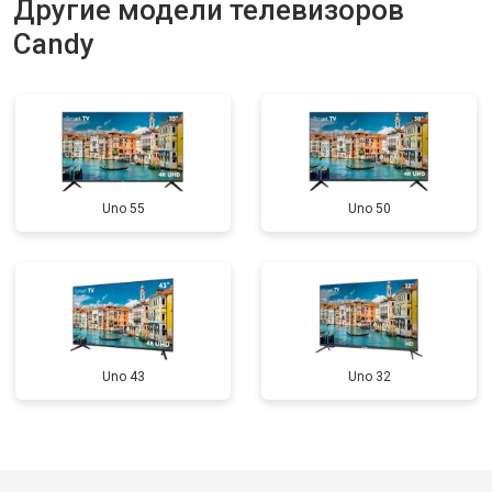
Другие модели телевизоров
Прошивка
от 3900 ₽
Заказать
Candy
Замена трансформаторов
от 4800 ₽
Заказать
подсветки
Uno 55
Uno 50
Uno 43
Uno 32