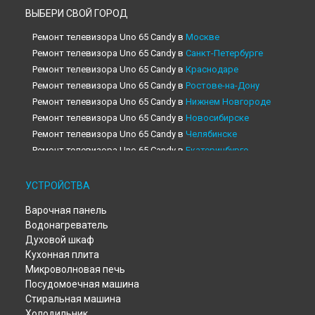
ВЫБЕРИ СВОЙ ГОРОД
Ремонт телевизора Uno 65 Candy в
Москве
Ремонт телевизора Uno 65 Candy в
Санкт-Петербурге
Ремонт телевизора Uno 65 Candy в
Краснодаре
Ремонт телевизора Uno 65 Candy в
Ростове-на-Дону
Ремонт телевизора Uno 65 Candy в
Нижнем Новгороде
Ремонт телевизора Uno 65 Candy в
Новосибирске
Ремонт телевизора Uno 65 Candy в
Челябинске
Ремонт телевизора Uno 65 Candy в
Екатеринбурге
Ремонт телевизора Uno 65 Candy в
Казани
Ремонт телевизора Uno 65 Candy в
Уфе
УСТРОЙСТВА
Ремонт телевизора Uno 65 Candy в
Воронеже
Варочная панель
Ремонт телевизора Uno 65 Candy в
Волгограде
Водонагреватель
Ремонт телевизора Uno 65 Candy в
Барнауле
Духовой шкаф
Ремонт телевизора Uno 65 Candy в
Тольятти
Кухонная плита
Ремонт телевизора Uno 65 Candy в
Саратове
Микроволновая печь
Ремонт телевизора Uno 65 Candy в
Томске
Посудомоечная машина
Ремонт телевизора Uno 65 Candy в
Тюмени
Стиральная машина
Ремонт телевизора Uno 65 Candy в
Иркутске
Холодильник