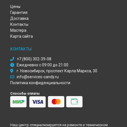
Ремонт сушильной машины Candy в
Кирове
Цены
Ремонт сушильной машины Candy в
Оренбурге
Гарантия
Ремонт сушильной машины Candy в
Кемерово
Доставка
Ремонт сушильной машины Candy в
Новокузнецке
Контакты
Мастера
Ремонт сушильной машины Candy в
Рязани
Карта сайта
Ремонт сушильной машины Candy в
Астрахани
Ремонт сушильной машины Candy в
Набережных Челнах
КОНТАКТЫ
Ремонт сушильной машины Candy в
Липецке
+7 (800) 302-39-08
Ежедневно с 09:00 до 21:00
г. Новосибирск, проспект Карла Маркса, 30
info@services-candy.ru
Политика конфиденциальности
Способы оплаты
Наш центр специализируется на ремонте и техническом