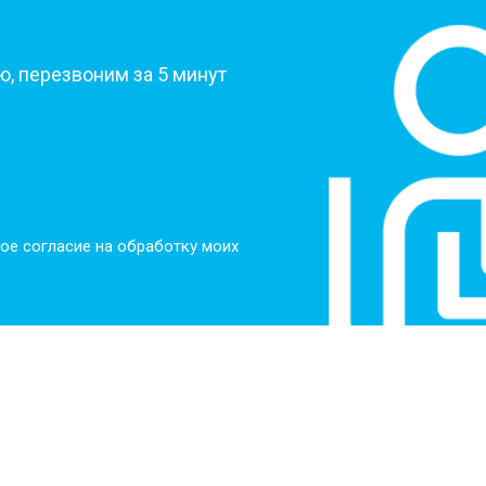
?
от 60 мин
о
, перезвоним за 5 минут
от 100 мин
о
от 50 мин
о
ое согласие на обработку моих
от 110 мин
о
от 50 мин
о
от 80 мин
о