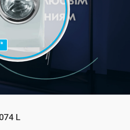
та
074 L