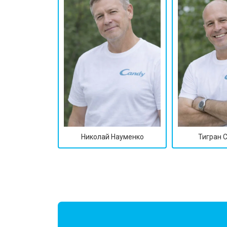
Замена подшипников
Замена мотора
Ремонт/замена датчика температу
Замена ТЭН
Николай Науменко
Тигран 
Замена блока управления
Замена заливного клапана
Замена заливного шланга