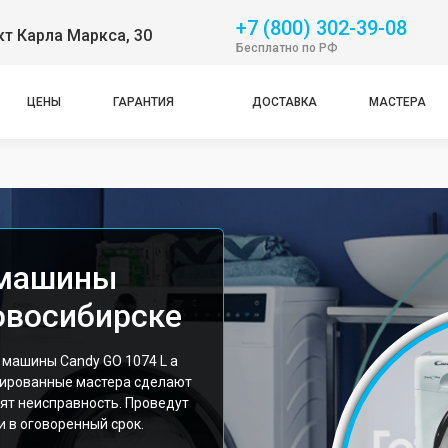
+7 (800) 302-39-08
т Карла Маркса, 30
Бесплатно по РФ
ЦЕНЫ
ГАРАНТИЯ
ДОСТАВКА
МАСТЕРА
 машины
овосибирске
машины Candy GO 1074 L а
цированные мастера сделают
ят неисправность. Проведут
 в оговоренный срок.