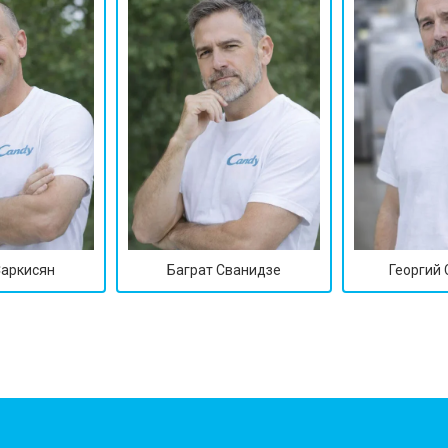
от 90 мин
о
от 70 мин
о
ры
от 70 мин
о
от 50 мин
о
Саркисян
Баграт Сванидзе
Георгий
от 100 мин
о
от 60 мин
о
от 70 мин
о