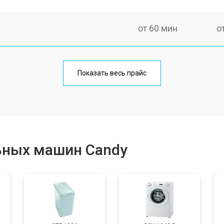
от 60 мин
о
от 100 мин
о
Показать весь прайс
от 70 мин
о
от 120 мин
о
ьных машин Candy
от 80 мин
о
от 100 мин
о