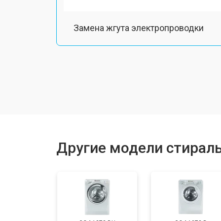
Замена жгута электропроводки
Замена шкива барабана
Замена мотора вентилятора сушки
Замена верхнего противовеса
Другие модели стирал
Замена пружин
Замена шторок барабана