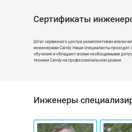
Сертификаты инженер
Ремонт или замена патрубка
Ремонт платы управления (восстан
Штат сервисного центра укомплектован исключ
инженерами Candy. Наши специалисты проходят 
обучение и обладают всеми необходимыми допу
Корпусный ремонт (замена резинок,
техники Candy на профессиональном уровне.
Замена крестовины
Инженеры специализир
Замена щёток
Замена амортизаторов