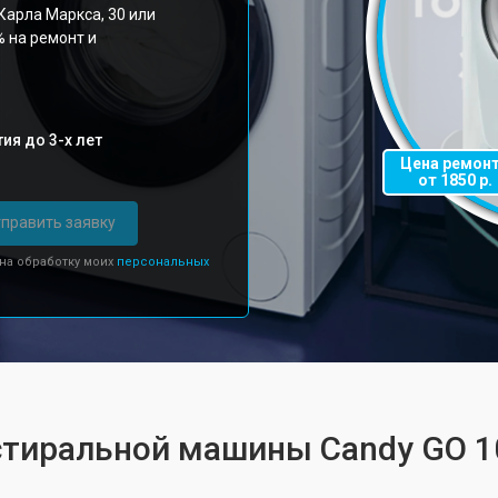
Карла Маркса, 30 или
% на ремонт и
ия до 3-х лет
Цена ремон
от 1850 р.
править заявку
 на обработку моих
персональных
стиральной машины Candy GO 1