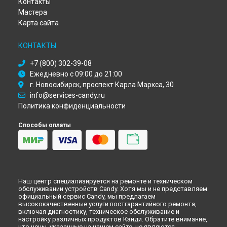
Контакты
Ремонт стиральной машины CTF 1006 Candy в
Кирове
Мастера
Ремонт стиральной машины CTF 1006 Candy в
Оренбурге
Карта сайта
Ремонт стиральной машины CTF 1006 Candy в
Кемерово
Ремонт стиральной машины CTF 1006 Candy в
КОНТАКТЫ
Новокузнецке
+7 (800) 302-39-08
Ремонт стиральной машины CTF 1006 Candy в
Рязани
Ежедневно с 09:00 до 21:00
Ремонт стиральной машины CTF 1006 Candy в
Астрахани
г. Новосибирск, проспект Карла Маркса, 30
Ремонт стиральной машины CTF 1006 Candy в
Набережных
info@services-candy.ru
Челнах
Политика конфиденциальности
Ремонт стиральной машины CTF 1006 Candy в
Липецке
Способы оплаты
Наш центр специализируется на ремонте и техническом
обслуживании устройств Candy. Хотя мы и не представляем
официальный сервис Candy, мы предлагаем
высококачественные услуги постгарантийного ремонта,
включая диагностику, техническое обслуживание и
настройку различных продуктов Кэнди. Обратите внимание,
что цены, указанные на нашем сайте, не являются