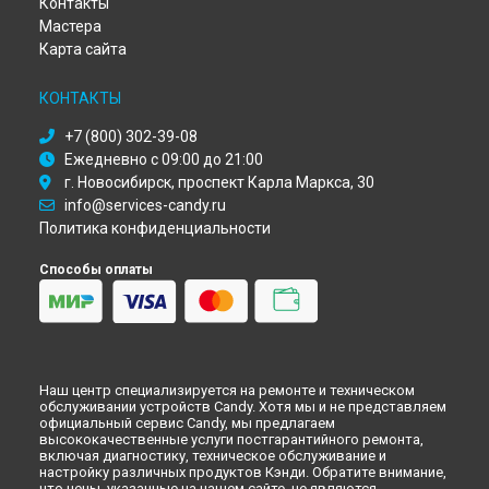
Контакты
Ремонт стиральной машины CS 2085 Candy в
Кирове
Мастера
Ремонт стиральной машины CS 2085 Candy в
Оренбурге
Карта сайта
Ремонт стиральной машины CS 2085 Candy в
Кемерово
Ремонт стиральной машины CS 2085 Candy в
Новокузнецке
КОНТАКТЫ
Ремонт стиральной машины CS 2085 Candy в
Рязани
+7 (800) 302-39-08
Ремонт стиральной машины CS 2085 Candy в
Астрахани
Ежедневно с 09:00 до 21:00
Ремонт стиральной машины CS 2085 Candy в
Набережных
г. Новосибирск, проспект Карла Маркса, 30
Челнах
info@services-candy.ru
Ремонт стиральной машины CS 2085 Candy в
Липецке
Политика конфиденциальности
Способы оплаты
Наш центр специализируется на ремонте и техническом
обслуживании устройств Candy. Хотя мы и не представляем
официальный сервис Candy, мы предлагаем
высококачественные услуги постгарантийного ремонта,
включая диагностику, техническое обслуживание и
настройку различных продуктов Кэнди. Обратите внимание,
что цены, указанные на нашем сайте, не являются