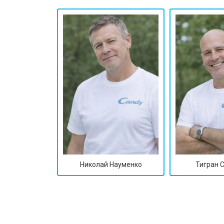
Ремонт/замена датчика температу
Замена замка
Ремонт электропроводки
Замена шнура питания
Корпусный ремонт (замена резинок,
Николай Науменко
Тигран 
Ремонт платы управления (восстан
Замена датчика мутности