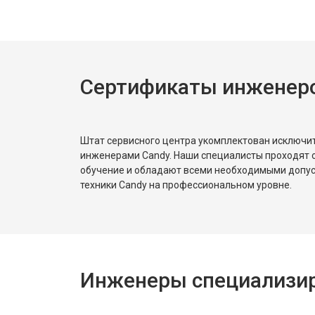
Ремонт или замена пружины двер
Сертификаты инженер
Замена платы сенсорного управле
Замена водоприёмника
Штат сервисного центра укомплектован исключ
инженерами Candy. Наши специалисты проходят 
обучение и обладают всеми необходимыми допу
Замена панели управления
техники Candy на профессиональном уровне.
Замена блока управления
Инженеры специализир
Замена ТЭН