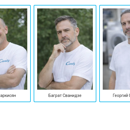
ры
от 50 мин
о
от 60 мин
о
от 40 мин
о
от 60 мин
о
 креплений, кнопок)
от 40 мин
о
Саркисян
Баграт Сванидзе
Георгий
овление)
от 80 мин
о
от 50 мин
о