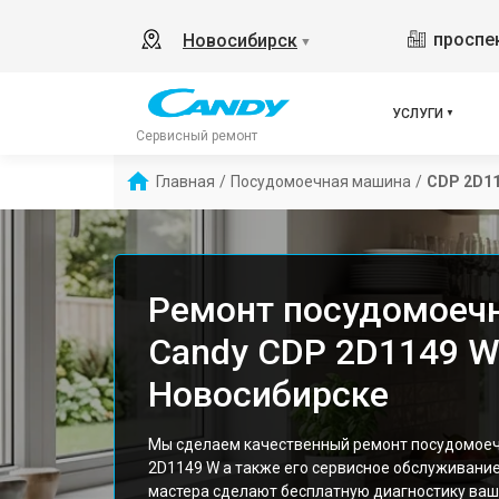
проспек
Новосибирск
▼
УСЛУГИ
Сервисный ремонт
Главная
/
Посудомоечная машина
/
CDP 2D1
Ремонт посудомоеч
Candy CDP 2D1149 W
Новосибирске
Мы сделаем качественный ремонт посудомое
2D1149 W а также его сервисное обслуживан
мастера сделают бесплатную диагностику ваш