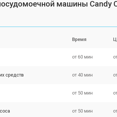
 посудомоечной машины Candy 
Время
Ц
от 60 мин
о
их средств
от 40 мин
о
от 50 мин
о
асоса
от 50 мин
о