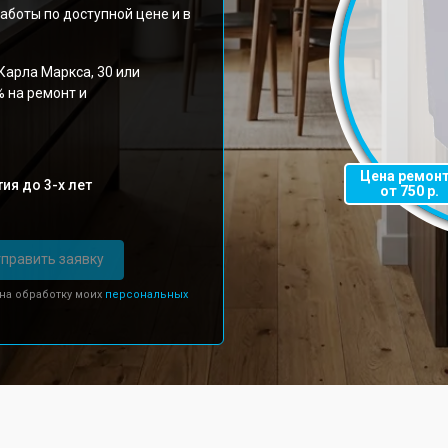
аботы по доступной цене и в
Карла Маркса, 30 или
% на ремонт и
Цена ремон
ия до 3-х лет
от 750 р.
править заявку
 на обработку моих
персональных