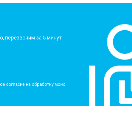
от 50 мин
о
?
от 50 мин
о
, перезвоним за 5 минут
от 60 мин
о
от 40 мин
о
ое согласие на обработку моих
ркуляционного насоса
от 60 мин
о
о элемента
от 50 мин
о