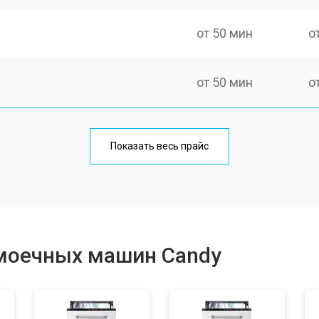
от 50 мин
о
от 50 мин
о
от 100 мин
о
Показать весь прайс
от 40 мин
о
от 60 мин
о
моечных машин Candy
от 50 мин
о