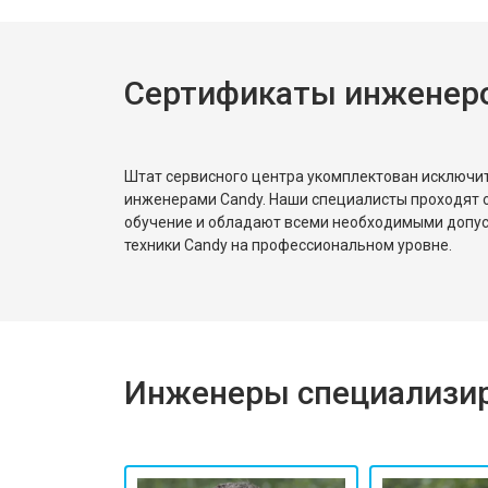
Ремонт или замена пружины двер
Сертификаты инженер
Замена платы сенсорного управле
Замена водоприёмника
Штат сервисного центра укомплектован исключ
инженерами Candy. Наши специалисты проходят 
обучение и обладают всеми необходимыми допу
Замена панели управления
техники Candy на профессиональном уровне.
Замена блока управления
Инженеры специализир
Замена ТЭН
Ремонт/замена датчика температу