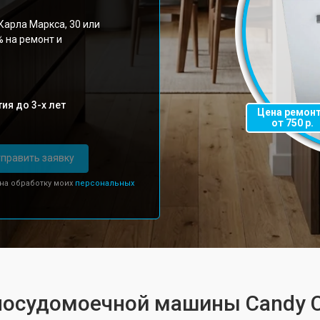
Карла Маркса, 30 или
% на ремонт и
ия до 3-х лет
Цена ремон
от 750 р.
править заявку
 на обработку моих
персональных
 посудомоечной машины Candy C