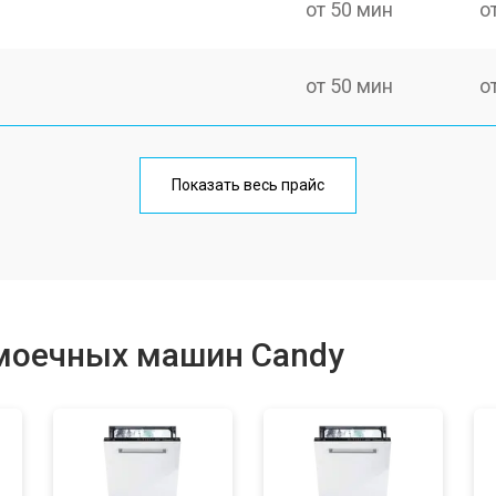
от 50 мин
о
от 50 мин
о
от 100 мин
о
Показать весь прайс
от 40 мин
о
от 60 мин
о
моечных машин Candy
от 50 мин
о
от 60 мин
о