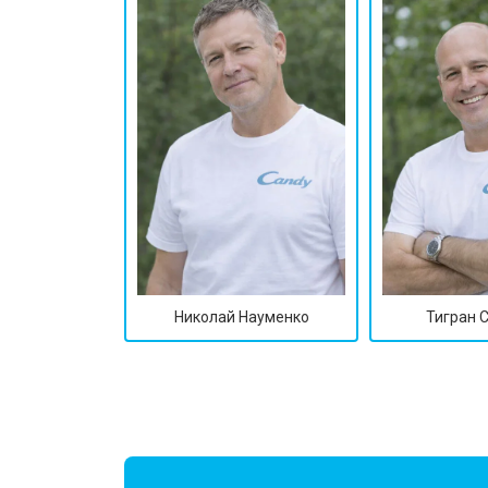
Замена замка
Ремонт электропроводки
Замена шнура питания
Корпусный ремонт (замена резинок,
Николай Науменко
Тигран 
Ремонт платы управления (восстан
Замена датчика мутности