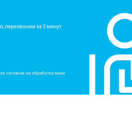
от 50 мин
о
?
от 50 мин
о
, перезвоним за 5 минут
от 60 мин
о
от 40 мин
о
ое согласие на обработку моих
ркуляционного насоса
от 60 мин
о
о элемента
от 50 мин
о
от 60 мин
о