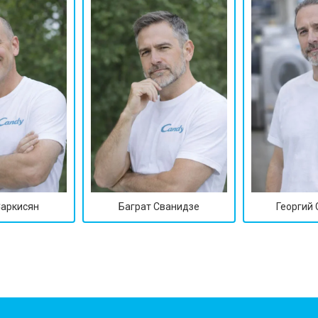
от 60 мин
о
от 40 мин
о
от 60 мин
о
 креплений, кнопок)
от 40 мин
о
Саркисян
Баграт Сванидзе
Георгий
овление)
от 80 мин
о
от 50 мин
о