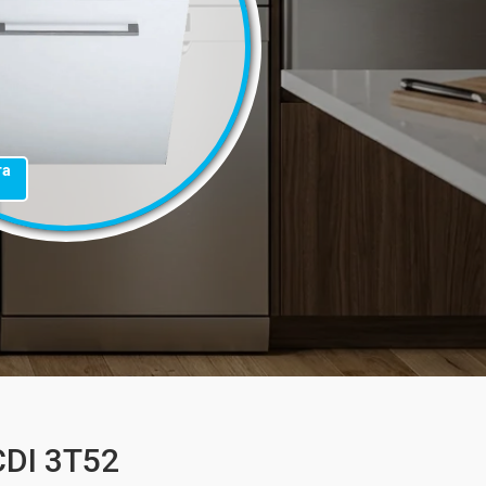
та
DI 3T52