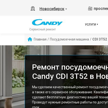
проспек
Новосибирск
▼
УСЛУГИ
Сервисный ремонт
Главная
/
Посудомоечная машина
/
CDI 3T52
Ремонт посудомоеч
Candy CDI 3T52 в Н
Мы сделаем качественный ремонт посудомоеч
а также его сервисное обслуживание. Квалиф
сделают бесплатную диагностику вашей техник
Проведут нужные ремонтные работы по доступ
срок.