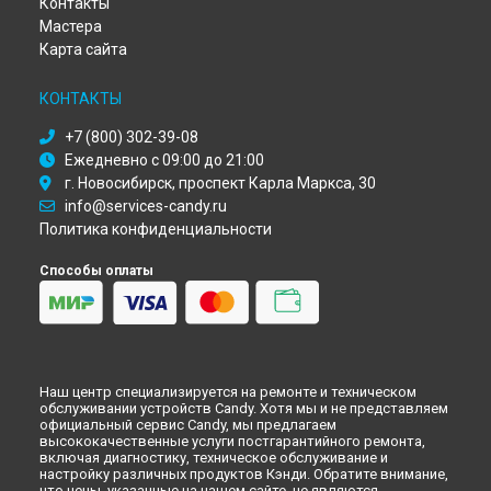
Контакты
Ремонт посудомоечной машины CDI 2DS523 Candy в
Мастера
Тюмени
Карта сайта
Ремонт посудомоечной машины CDI 2DS523 Candy в
Иркутске
КОНТАКТЫ
Ремонт посудомоечной машины CDI 2DS523 Candy в
Самаре
+7 (800) 302-39-08
Ремонт посудомоечной машины CDI 2DS523 Candy в
Омске
Ежедневно с 09:00 до 21:00
Ремонт посудомоечной машины CDI 2DS523 Candy в
г. Новосибирск, проспект Карла Маркса, 30
Красноярске
info@services-candy.ru
Ремонт посудомоечной машины CDI 2DS523 Candy в
Перми
Политика конфиденциальности
Ремонт посудомоечной машины CDI 2DS523 Candy в
Ульяновске
Способы оплаты
Ремонт посудомоечной машины CDI 2DS523 Candy в
Кирове
Ремонт посудомоечной машины CDI 2DS523 Candy в
Оренбурге
Ремонт посудомоечной машины CDI 2DS523 Candy в
Кемерово
Наш центр специализируется на ремонте и техническом
обслуживании устройств Candy. Хотя мы и не представляем
Ремонт посудомоечной машины CDI 2DS523 Candy в
официальный сервис Candy, мы предлагаем
Новокузнецке
высококачественные услуги постгарантийного ремонта,
Ремонт посудомоечной машины CDI 2DS523 Candy в
Рязани
включая диагностику, техническое обслуживание и
настройку различных продуктов Кэнди. Обратите внимание,
Ремонт посудомоечной машины CDI 2DS523 Candy в
что цены, указанные на нашем сайте, не являются