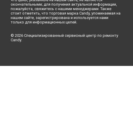
Астрахани
окончательными; для получения актуальной информации,
пожалуйста, свяжитесь с нашими менеджерами. Также
Ремонт посудомоечной машины CDI 2DS523 Candy в
стоит отметить, что торговая марка Candy, упоминаемая на
Набережных Челнах
нашем сайте, зарегистрирована и используется нами
Ремонт посудомоечной машины CDI 2DS523 Candy в
только для информационных целей.
Липецке
© 2026 Специализированный сервисный центр по ремонту
Candy.