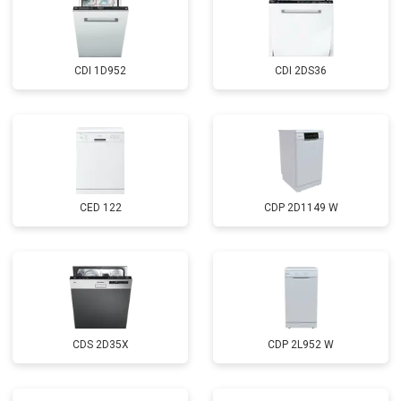
Замена нижнего уплотнителя
от 1000 ₽
Заказать
дверцы
Замена заливного шланга с
от 1100 ₽
Заказать
системой Аквастоп
CDI 1D952
CDI 2DS36
Замена заливного шланга
от 850 ₽
Заказать
Диагностика
бесплатно
Заказать
CED 122
CDP 2D1149 W
CDS 2D35X
CDP 2L952 W