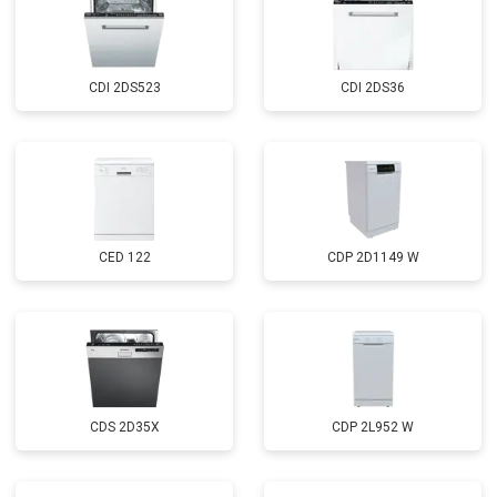
Замена нижнего уплотнителя
от 1000 ₽
Заказать
дверцы
Замена заливного шланга с
от 1100 ₽
Заказать
системой Аквастоп
CDI 2DS523
CDI 2DS36
Замена заливного шланга
от 850 ₽
Заказать
Диагностика
бесплатно
Заказать
CED 122
CDP 2D1149 W
CDS 2D35X
CDP 2L952 W