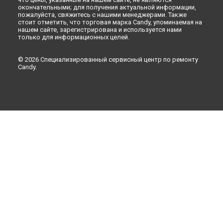
Новокузнецке
окончательными; для получения актуальной информации,
пожалуйста, свяжитесь с нашими менеджерами. Также
Ремонт посудомоечной машины CDI 2D10473-07 Candy в
стоит отметить, что торговая марка Candy, упоминаемая на
Рязани
нашем сайте, зарегистрирована и используется нами
только для информационных целей.
Ремонт посудомоечной машины CDI 2D10473-07 Candy в
Астрахани
Ремонт посудомоечной машины CDI 2D10473-07 Candy в
© 2026 Специализированный сервисный центр по ремонту
Набережных Челнах
Candy.
Ремонт посудомоечной машины CDI 2D10473-07 Candy в
Липецке