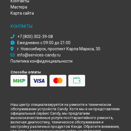
Контакты
Ремонт посудомоечной машины CDI 2D10473-07 Candy в
Томске
Мастера
Ремонт посудомоечной машины CDI 2D10473-07 Candy в
Карта сайта
Тюмени
Ремонт посудомоечной машины CDI 2D10473-07 Candy в
КОНТАКТЫ
Иркутске
Ремонт посудомоечной машины CDI 2D10473-07 Candy в
+7 (800) 302-39-08
Самаре
Ежедневно с 09:00 до 21:00
Ремонт посудомоечной машины CDI 2D10473-07 Candy в
г. Новосибирск, проспект Карла Маркса, 30
Омске
info@services-candy.ru
Ремонт посудомоечной машины CDI 2D10473-07 Candy в
Политика конфиденциальности
Красноярске
Ремонт посудомоечной машины CDI 2D10473-07 Candy в
Способы оплаты
Перми
Ремонт посудомоечной машины CDI 2D10473-07 Candy в
Ульяновске
Ремонт посудомоечной машины CDI 2D10473-07 Candy в
Кирове
Наш центр специализируется на ремонте и техническом
Ремонт посудомоечной машины CDI 2D10473-07 Candy в
обслуживании устройств Candy. Хотя мы и не представляем
Оренбурге
официальный сервис Candy, мы предлагаем
высококачественные услуги постгарантийного ремонта,
Ремонт посудомоечной машины CDI 2D10473-07 Candy в
включая диагностику, техническое обслуживание и
Кемерово
настройку различных продуктов Кэнди. Обратите внимание,
Ремонт посудомоечной машины CDI 2D10473-07 Candy в
что цены, указанные на нашем сайте, не являются