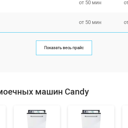
от 50 мин
о
от 50 мин
о
от 100 мин
о
Показать весь прайс
от 40 мин
о
от 60 мин
о
моечных машин Candy
от 50 мин
о
от 60 мин
о