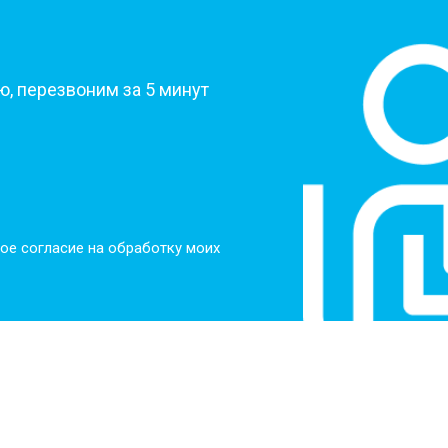
от 50 мин
о
?
от 50 мин
о
, перезвоним за 5 минут
от 60 мин
о
от 40 мин
о
ое согласие на обработку моих
ркуляционного насоса
от 60 мин
о
о элемента
от 50 мин
о
от 60 мин
о