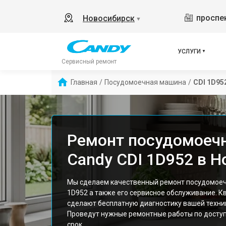
проспек
Новосибирск
▼
УСЛУГИ
Сервисный ремонт
Главная
/
Посудомоечная машина
/
CDI 1D95
Ремонт посудомоеч
Candy CDI 1D952 в 
Мы сделаем качественный ремонт посудомоеч
1D952 а также его сервисное обслуживание. 
сделают бесплатную диагностику вашей техник
Проведут нужные ремонтные работы по доступ
срок.