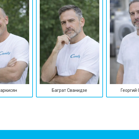
от 60 мин
о
от 40 мин
о
от 60 мин
о
 креплений, кнопок)
от 40 мин
о
Саркисян
Баграт Сванидзе
Георгий
овление)
от 80 мин
о
от 50 мин
о