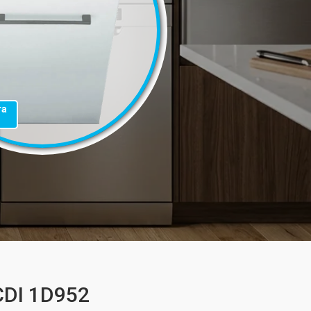
та
CDI 1D952