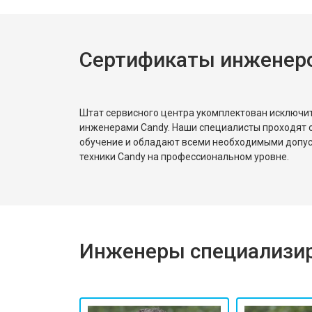
Ремонт или замена пружины двер
Сертификаты инженер
Замена платы сенсорного управле
Замена водоприёмника
Штат сервисного центра укомплектован исключ
инженерами Candy. Наши специалисты проходят 
обучение и обладают всеми необходимыми допу
Замена панели управления
техники Candy на профессиональном уровне.
Замена блока управления
Инженеры специализир
Замена ТЭН
Ремонт/замена датчика температу