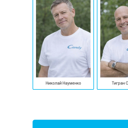
Замена замка
Ремонт электропроводки
Замена шнура питания
Корпусный ремонт (замена резинок,
Николай Науменко
Тигран 
Ремонт платы управления (восстан
Замена датчика мутности