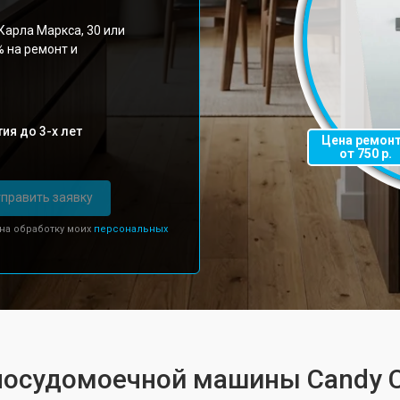
Карла Маркса, 30 или
% на ремонт и
ия до 3-х лет
Цена ремон
от 750 р.
править заявку
 на обработку моих
персональных
 посудомоечной машины Candy 