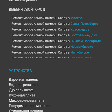
Сервисный ремонт
ВЫБЕРИ СВОЙ ГОРОД
Ремонт морозильной камеры Candy в
Москве
Ремонт морозильной камеры Candy в
Санкт-Петербурге
Ремонт морозильной камеры Candy в
Краснодаре
Ремонт морозильной камеры Candy в
Ростове-на-Дону
Ремонт морозильной камеры Candy в
Нижнем Новгороде
Ремонт морозильной камеры Candy в
Новосибирске
Ремонт морозильной камеры Candy в
Челябинске
Ремонт морозильной камеры Candy в
Екатеринбурге
Ремонт морозильной камеры Candy в
Казани
Ремонт морозильной камеры Candy в
Уфе
УСТРОЙСТВА
Ремонт морозильной камеры Candy в
Воронеже
Варочная панель
Ремонт морозильной камеры Candy в
Волгограде
Водонагреватель
Ремонт морозильной камеры Candy в
Барнауле
Духовой шкаф
Ремонт морозильной камеры Candy в
Тольятти
Кухонная плита
Ремонт морозильной камеры Candy в
Саратове
Микроволновая печь
Ремонт морозильной камеры Candy в
Томске
Посудомоечная машина
Ремонт морозильной камеры Candy в
Тюмени
Стиральная машина