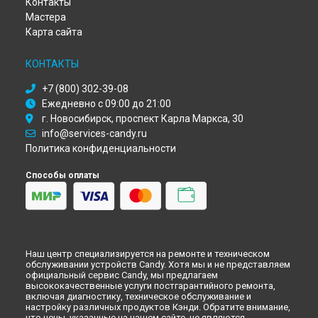
Контакты
Красноярске
Мастера
Ремонт микроволновой печи MIC 440 TX Candy в
Перми
Карта сайта
Ремонт микроволновой печи MIC 440 TX Candy в
Ульяновске
КОНТАКТЫ
Ремонт микроволновой печи MIC 440 TX Candy в
Кирове
+7 (800) 302-39-08
Ремонт микроволновой печи MIC 440 TX Candy в
Оренбурге
Ежедневно с 09:00 до 21:00
Ремонт микроволновой печи MIC 440 TX Candy в
Кемерово
г. Новосибирск, проспект Карла Маркса, 30
Ремонт микроволновой печи MIC 440 TX Candy в
info@services-candy.ru
Новокузнецке
Политика конфиденциальности
Ремонт микроволновой печи MIC 440 TX Candy в
Рязани
Ремонт микроволновой печи MIC 440 TX Candy в
Астрахани
Способы оплаты
Ремонт микроволновой печи MIC 440 TX Candy в
Набережных Челнах
Ремонт микроволновой печи MIC 440 TX Candy в
Липецке
Наш центр специализируется на ремонте и техническом
обслуживании устройств Candy. Хотя мы и не представляем
официальный сервис Candy, мы предлагаем
высококачественные услуги постгарантийного ремонта,
включая диагностику, техническое обслуживание и
настройку различных продуктов Кэнди. Обратите внимание,
что цены, указанные на нашем сайте, не являются