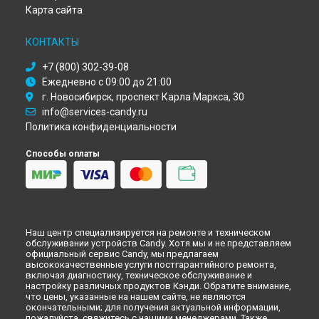
Ремонт кухонной плиты CGG 6721 SHX Candy в
Кирове
Карта сайта
Ремонт кухонной плиты CGG 6721 SHX Candy в
Оренбурге
Ремонт кухонной плиты CGG 6721 SHX Candy в
Кемерово
КОНТАКТЫ
Ремонт кухонной плиты CGG 6721 SHX Candy в
Новокузнецке
+7 (800) 302-39-08
Ремонт кухонной плиты CGG 6721 SHX Candy в
Рязани
Ежедневно с 09:00 до 21:00
Ремонт кухонной плиты CGG 6721 SHX Candy в
г. Новосибирск, проспект Карла Маркса, 30
Астрахани
info@services-candy.ru
Ремонт кухонной плиты CGG 6721 SHX Candy в
Набережных
Челнах
Политика конфиденциальности
Ремонт кухонной плиты CGG 6721 SHX Candy в
Липецке
Способы оплаты
Наш центр специализируется на ремонте и техническом
обслуживании устройств Candy. Хотя мы и не представляем
официальный сервис Candy, мы предлагаем
высококачественные услуги постгарантийного ремонта,
включая диагностику, техническое обслуживание и
настройку различных продуктов Кэнди. Обратите внимание,
что цены, указанные на нашем сайте, не являются
окончательными; для получения актуальной информации,
пожалуйста, свяжитесь с нашими менеджерами. Также