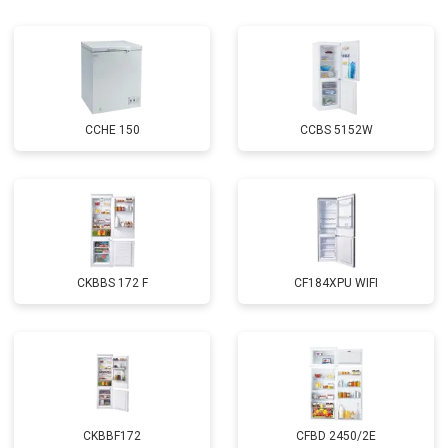
Замена реле
от 2550 ₽
Заказать
Устранение утечки хладагента
от 1900 ₽
Заказать
CCHE 150
CCBS 5152W
CKBBS 172 F
CF184XPU WIFI
CKBBF172
CFBD 2450/2E