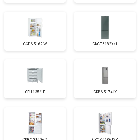
CCDS 5162 W
CKCF 6182X/1
CFU 135/1E
CKBS 5174 IX
CKBC 3160E/1
CKCS 6186 IXV