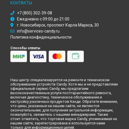
Ремонт холодильника CKBBS 100 Candy в
Набережных
КОНТАКТЫ
Челнах
+7 (800) 302-39-08
Ремонт холодильника CKBBS 100 Candy в
Липецке
Ежедневно с 09:00 до 21:00
г. Новосибирск, проспект Карла Маркса, 30
info@services-candy.ru
Политика конфиденциальности
Способы оплаты
Наш центр специализируется на ремонте и техническом
обслуживании устройств Candy. Хотя мы и не представляем
официальный сервис Candy, мы предлагаем
высококачественные услуги постгарантийного ремонта,
включая диагностику, техническое обслуживание и
настройку различных продуктов Кэнди. Обратите внимание,
что цены, указанные на нашем сайте, не являются
окончательными; для получения актуальной информации,
пожалуйста, свяжитесь с нашими менеджерами. Также
стоит отметить, что торговая марка Candy, упоминаемая на
нашем сайте, зарегистрирована и используется нами
только для информационных целей.