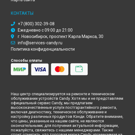
Ремонт духового шкафа FXH 825 VX Candy в
Новокузнецке
Ремонт духового шкафа FXH 825 VX Candy в
Рязани
КОНТАКТЫ
Ремонт духового шкафа FXH 825 VX Candy в
Астрахани
Ремонт духового шкафа FXH 825 VX Candy в
Набережных
+7 (800) 302-39-08
Челнах
Ежедневно с 09:00 до 21:00
Ремонт духового шкафа FXH 825 VX Candy в
Липецке
г. Новосибирск, проспект Карла Маркса, 30
info@services-candy.ru
Политика конфиденциальности
Способы оплаты
Наш центр специализируется на ремонте и техническом
обслуживании устройств Candy. Хотя мы и не представляем
официальный сервис Candy, мы предлагаем
высококачественные услуги постгарантийного ремонта,
включая диагностику, техническое обслуживание и
настройку различных продуктов Кэнди. Обратите внимание,
что цены, указанные на нашем сайте, не являются
окончательными; для получения актуальной информации,
пожалуйста, свяжитесь с нашими менеджерами. Также
стоит отметить, что торговая марка Candy, упоминаемая на