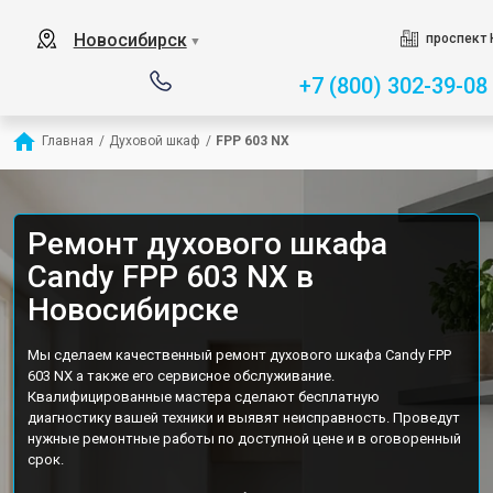
Новосибирск
проспект 
▼
+7 (800) 302-39-08
Главная
/
Духовой шкаф
/
FPP 603 NX
Ремонт духового шкафа
Candy FPP 603 NX в
Новосибирске
Мы сделаем качественный ремонт духового шкафа Candy FPP
603 NX а также его сервисное обслуживание.
Квалифицированные мастера сделают бесплатную
диагностику вашей техники и выявят неисправность. Проведут
нужные ремонтные работы по доступной цене и в оговоренный
срок.