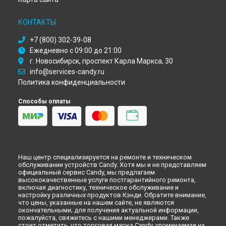
Ремонт духового шкафа FPP 603 NX Candy в
Новокузнецке
Ремонт духового шкафа FPP 603 NX Candy в
Рязани
КОНТАКТЫ
Ремонт духового шкафа FPP 603 NX Candy в
Астрахани
Ремонт духового шкафа FPP 603 NX Candy в
Набережных
+7 (800) 302-39-08
Челнах
Ежедневно с 09:00 до 21:00
Ремонт духового шкафа FPP 603 NX Candy в
Липецке
г. Новосибирск, проспект Карла Маркса, 30
info@services-candy.ru
Политика конфиденциальности
Способы оплаты
Наш центр специализируется на ремонте и техническом
обслуживании устройств Candy. Хотя мы и не представляем
официальный сервис Candy, мы предлагаем
высококачественные услуги постгарантийного ремонта,
включая диагностику, техническое обслуживание и
настройку различных продуктов Кэнди. Обратите внимание,
что цены, указанные на нашем сайте, не являются
окончательными; для получения актуальной информации,
пожалуйста, свяжитесь с нашими менеджерами. Также
стоит отметить, что торговая марка Candy, упоминаемая на