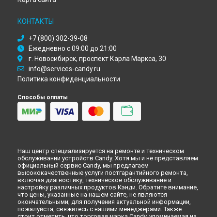
Ремонт духового шкафа FPP 403/1 W Candy в
Кемерово
Ремонт духового шкафа FPP 403/1 W Candy в
Новокузнецке
КОНТАКТЫ
Ремонт духового шкафа FPP 403/1 W Candy в
Рязани
+7 (800) 302-39-08
Ремонт духового шкафа FPP 403/1 W Candy в
Астрахани
Ежедневно с 09:00 до 21:00
Ремонт духового шкафа FPP 403/1 W Candy в
Набережных
г. Новосибирск, проспект Карла Маркса, 30
Челнах
info@services-candy.ru
Ремонт духового шкафа FPP 403/1 W Candy в
Липецке
Политика конфиденциальности
Способы оплаты
Наш центр специализируется на ремонте и техническом
обслуживании устройств Candy. Хотя мы и не представляем
официальный сервис Candy, мы предлагаем
высококачественные услуги постгарантийного ремонта,
включая диагностику, техническое обслуживание и
настройку различных продуктов Кэнди. Обратите внимание,
что цены, указанные на нашем сайте, не являются
окончательными; для получения актуальной информации,
пожалуйста, свяжитесь с нашими менеджерами. Также
стоит отметить, что торговая марка Candy, упоминаемая на