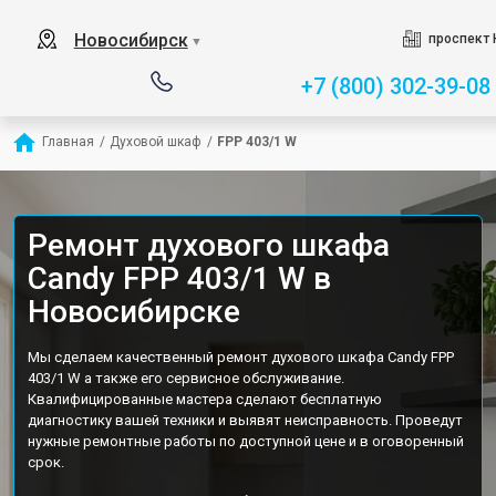
Новосибирск
проспект 
▼
+7 (800) 302-39-08
Главная
/
Духовой шкаф
/
FPP 403/1 W
Ремонт духового шкафа
Candy FPP 403/1 W в
Новосибирске
Мы сделаем качественный ремонт духового шкафа Candy FPP
403/1 W а также его сервисное обслуживание.
Квалифицированные мастера сделают бесплатную
диагностику вашей техники и выявят неисправность. Проведут
нужные ремонтные работы по доступной цене и в оговоренный
срок.