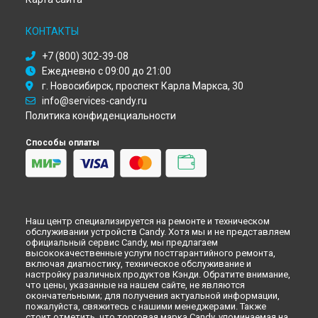
Ремонт духового шкафа FLG 203/1 X Candy в
Новокузнецке
Ремонт духового шкафа FLG 203/1 X Candy в
Рязани
КОНТАКТЫ
Ремонт духового шкафа FLG 203/1 X Candy в
Астрахани
Ремонт духового шкафа FLG 203/1 X Candy в
Набережных
+7 (800) 302-39-08
Челнах
Ежедневно с 09:00 до 21:00
Ремонт духового шкафа FLG 203/1 X Candy в
Липецке
г. Новосибирск, проспект Карла Маркса, 30
info@services-candy.ru
Политика конфиденциальности
Способы оплаты
Наш центр специализируется на ремонте и техническом
обслуживании устройств Candy. Хотя мы и не представляем
официальный сервис Candy, мы предлагаем
высококачественные услуги постгарантийного ремонта,
включая диагностику, техническое обслуживание и
настройку различных продуктов Кэнди. Обратите внимание,
что цены, указанные на нашем сайте, не являются
окончательными; для получения актуальной информации,
пожалуйста, свяжитесь с нашими менеджерами. Также
стоит отметить, что торговая марка Candy, упоминаемая на