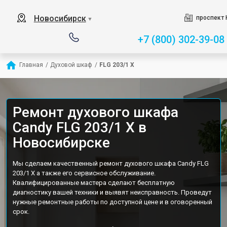
Новосибирск
проспект 
▼
+7 (800) 302-39-08
Главная
/
Духовой шкаф
/
FLG 203/1 X
Ремонт духового шкафа
Candy FLG 203/1 X в
Новосибирске
Мы сделаем качественный ремонт духового шкафа Candy FLG
203/1 X а также его сервисное обслуживание.
Квалифицированные мастера сделают бесплатную
диагностику вашей техники и выявят неисправность. Проведут
нужные ремонтные работы по доступной цене и в оговоренный
срок.