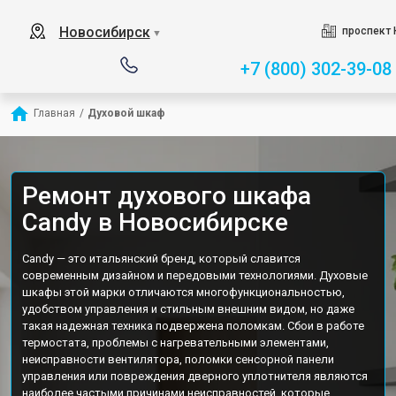
Новосибирск
проспект 
▼
+7 (800) 302-39-08
Главная
/
Духовой шкаф
Ремонт духового шкафа
Candy в Новосибирске
Candy — это итальянский бренд, который славится
современным дизайном и передовыми технологиями. Духовые
шкафы этой марки отличаются многофункциональностью,
удобством управления и стильным внешним видом, но даже
такая надежная техника подвержена поломкам. Сбои в работе
термостата, проблемы с нагревательными элементами,
неисправности вентилятора, поломки сенсорной панели
управления или повреждения дверного уплотнителя являются
наиболее частыми причинами неисправностей, которые