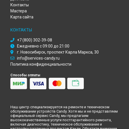
Ремонт духового шкафа Candy в
Новокузнецке
Контакты
Мастера
Ремонт духового шкафа Candy в
Рязани
Карта сайта
Ремонт духового шкафа Candy в
Астрахани
Ремонт духового шкафа Candy в
Набережных Челнах
КОНТАКТЫ
Ремонт духового шкафа Candy в
Липецке
+7 (800) 302-39-08
Ежедневно с 09:00 до 21:00
г. Новосибирск, проспект Карла Маркса, 30
info@services-candy.ru
Политика конфиденциальности
Способы оплаты
Наш центр специализируется на ремонте и техническом
обслуживании устройств Candy. Хотя мы и не представляем
официальный сервис Candy, мы предлагаем
высококачественные услуги постгарантийного ремонта,
включая диагностику, техническое обслуживание и
настройку различных продуктов Кэнди. Обратите внимание,